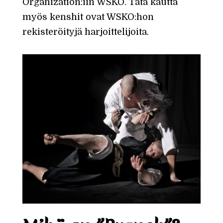
Organization:iin WSKO. Tätä kautta
myös kenshit ovat WSKO:hon
rekisteröityjä harjoittelijoita.