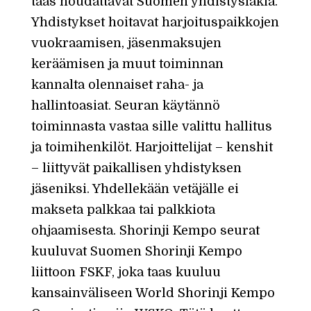
taas noudattavat Suomen yhdistyslakia.
Yhdistykset hoitavat harjoituspaikkojen
vuokraamisen, jäsenmaksujen
keräämisen ja muut toiminnan
kannalta olennaiset raha- ja
hallintoasiat. Seuran käytännö
toiminnasta vastaa sille valittu hallitus
ja toimihenkilöt. Harjoittelijat – kenshit
– liittyvät paikallisen yhdistyksen
jäseniksi. Yhdellekään vetäjälle ei
makseta palkkaa tai palkkiota
ohjaamisesta. Shorinji Kempo seurat
kuuluvat Suomen Shorinji Kempo
liittoon FSKF, joka taas kuuluu
kansainväliseen World Shorinji Kempo