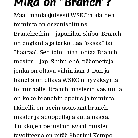
Mikä on ”Branch”?
Maailmanlaajuisesti WSKO:n alainen
toiminta on organisoitu ns.
Branch:eihin – japaniksi Shibu. Branch
on englantia ja tarkoittaa ”oksaa” tai
”haaraa”. Sen toimintaa johtaa Branch
master – jap. Shibu-chō, pääopettaja,
jonka on oltava vähintään 3. Dan ja
hänellä on oltava WSKO:n hyväksyntä
toiminnalle. Branch masterin vastuulla
on koko branchin opetus ja toiminta.
Hänellä on usein assistant branch
master ja apuopettajia auttamassa.
Tiukkojen perustamisvaatimusten
tavoitteena on pitää Shorinji Kempo