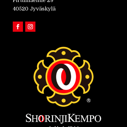
Pirttimäentie 29
40520 Jyväskylä